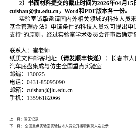
2
）书面材料提交的截止时间为
2026
年
04
月
15
cuishan@jlu.edu.cn
，
Word
和
PDF
版本各一份。
实验室诚挚邀请国内外相关领域的科技人员
基金管理办法》申请条件的科技人员均可提出申
支持”的原则，经过实验室学术委员会评审后确定
联系人：崔老师
纸质文件邮寄地址
（请发顺丰快递）
：长春市人
汽车底盘集成与仿生全国重点实验室
邮编：
130025
电话：
0431-85095090
邮箱：
cuishan@jlu.edu.cn
手机：
13596182066
上一页：暂无记录
下一页：
全国重点实验室实验技术人员公开招聘拟聘人选公示