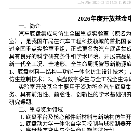
上传时间:2026-03-13 14:33:11 被
2026
年度开放基金
一、简介
汽车底盘集成与仿生全国重点实验室（原名
室），是我国布局在汽车工程科技领域的首批国
过全国重点实验室重组，正式更名为汽车底盘集
具有良好的科学研究条件和学术环境，开展高品
新一代全工况、全地形、全生命周期智慧新能源
1
、底盘材料—结构—功能一体化仿生设计技术；
仿生控制技术；
3
、底盘数字孪生与全工况全生命
实验室开放基金主要用于资助符合汽车底盘
务、具有前沿性、前瞻性、创新性的学术基础研
研究课题。
二、重点资助领域
1.
底盘平台及核心部件新材料与新结构仿生
2.
底盘动力学一体化自学习控制与域控制器
3.
底盘数字孪生与全生命周期智能运维