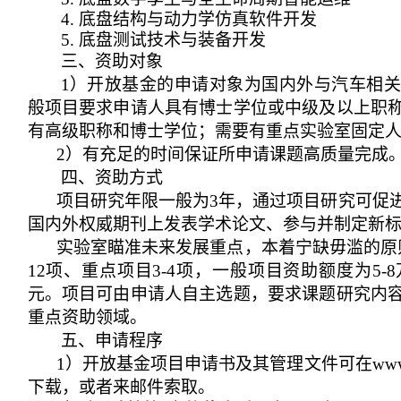
4.
底盘结构与动力学仿真软件开发
5.
底盘测试技术与装备开发
三、资助对象
1
）开放基金的申请对象为国内外与汽车相关
般项目要求申请人具有博士学位或中级及以上职
有高级职称和博士学位；需要有重点实验室固定
2
）有充足的时间保证所申请课题高质量完成
四、资助方式
项目研究年限一般为
3
年，通过项目研究可促
国内外权威期刊上发表学术论文、参与并制定新
实验室瞄准未来发展重点，本着宁缺毋滥的原
12
项、重点项目
3-4
项，一般项目资助额度为
5-8
元。项目可由申请人自主选题，要求课题研究内
重点资助领域。
五、申请程序
1
）开放基金项目申请书及其管理文件可在
www
下载，或者来邮件索取。